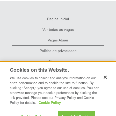
Pagina Inicial
Ver todas as vagas
Vagas Atuais
Política de privacidade
Grace.com
Cookies on this Website.
We use cookies to collect and analyze information on our
A
A
A
site's performance and to enable the site to function. By
b
b
b
clicking "Accept," you agree to our use of cookies. You can
r
r
r
otherwise manage your cookie preferences by clicking the
e
e
e
e
e
e
link provided. Please see our Privacy Policy and Cookie
m
m
m
Policy for details.
Cookie Policy
u
u
u
m
m
m
a
a
a
n
n
n
Copyright © 2026 W. R. Grace & Co.-Conn.