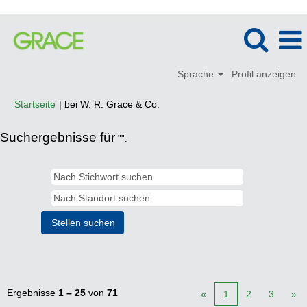
Sprache
Profil anzeigen
(aktuelle
Startseite
|
bei W. R. Grace & Co.
Seite)
Suchergebnisse für
"".
Ergebnisse
1 – 25
von
71
«
1
2
3
»