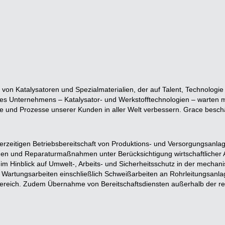
t von Katalysatoren und Spezialmaterialien, der auf Talent, Technologi
s Unternehmens – Katalysator- und Werkstofftechnologien – warten mi
te und Prozesse unserer Kunden in aller Welt verbessern. Grace beschäf
ederzeitigen Betriebsbereitschaft von Produktions- und Versorgungsan
en und Reparaturmaßnahmen unter Berücksichtigung wirtschaftlicher 
 im Hinblick auf Umwelt‑, Arbeits‑ und Sicherheitsschutz in der mecha
 Wartungsarbeiten einschließlich Schweißarbeiten an Rohrleitungsanla
reich. Zudem Übernahme von Bereitschaftsdiensten außerhalb der reg