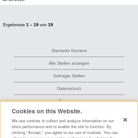
Ergebnisse
1 – 19
von
19
Startseite Karriere
Alle Stellen anzeigen
Gefragte Stellen
Datenschutz
Grace.com
Cookies on this Website.
We use cookies to collect and analyze information on our
W
W
W
site's performance and to enable the site to function. By
i
i
i
clicking "Accept," you agree to our use of cookies. You can
r
r
r