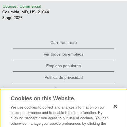
Counsel, Commercial
Columbia, MD, US, 21044
3 ago 2026
Carreras Inicio
Ver todos los empleos
Empleos populares
Política de privacidad
Grace.com
Cookies on this Website.
We use cookies to collect and analyze information on our
S
S
S
site's performance and to enable the site to function. By
e
e
e
clicking "Accept," you agree to our use of cookies. You can
a
a
a
otherwise manage your cookie preferences by clicking the
b
b
b