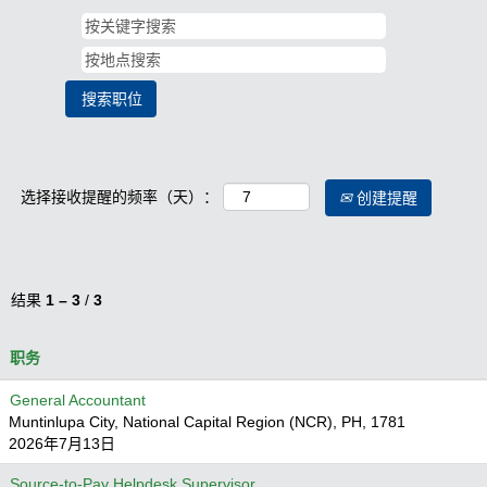
选择接收提醒的频率（天）：
创建提醒
结果
1 – 3
/
3
职务
General Accountant
Muntinlupa City, National Capital Region (NCR), PH, 1781
2026年7月13日
Source-to-Pay Helpdesk Supervisor