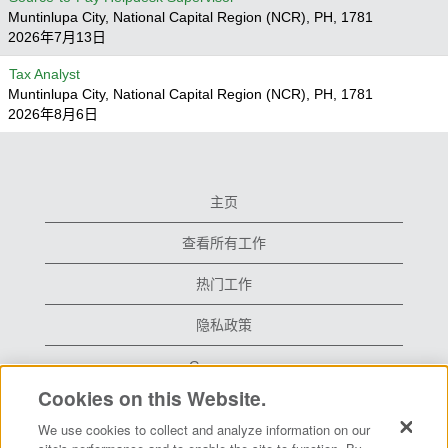
Muntinlupa City, National Capital Region (NCR), PH, 1781
2026年7月13日
Tax Analyst
Muntinlupa City, National Capital Region (NCR), PH, 1781
2026年8月6日
主页
查看所有工作
热门工作
隐私政策
Grace.com
Cookies on this Website.
We use cookies to collect and analyze information on our
在
在
在