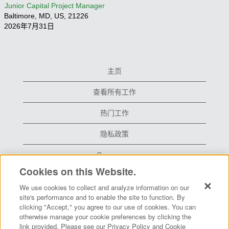
Junior Capital Project Manager
Baltimore, MD, US, 21226
2026年7月31日
主页
查看所有工作
热门工作
隐私政策
Grace.com
Cookies on this Website.
We use cookies to collect and analyze information on our
在
在
在
site's performance and to enable the site to function. By
新
新
新
clicking "Accept," you agree to our use of cookies. You can
选
选
选
otherwise manage your cookie preferences by clicking the
项
项
项
卡
卡
卡
link provided. Please see our Privacy Policy and Cookie