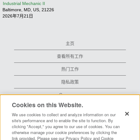
Industrial Mechanic II
Baltimore, MD, US, 21226
2026年7月21日
主页
查看所有工作
热门工作
隐私政策
Grace.com
Cookies on this Website.
We use cookies to collect and analyze information on our
在
在
在
site's performance and to enable the site to function. By
新
新
新
clicking "Accept," you agree to our use of cookies. You can
选
选
选
otherwise manage your cookie preferences by clicking the
项
项
项
卡
卡
卡
link provided. Please see our Privacy Policy and Cookie