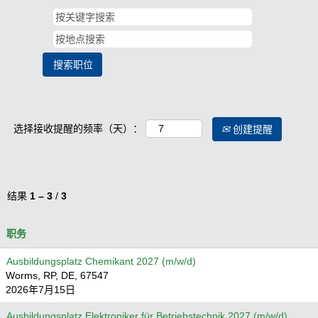
选择接收提醒的频率（天）：
创建提醒
结果
1 – 3
/
3
职务
Ausbildungsplatz Chemikant 2027 (m/w/d)
Worms, RP, DE, 67547
2026年7月15日
Ausbildungsplatz Elektroniker für Betriebstechnik 2027 (m/w/d)