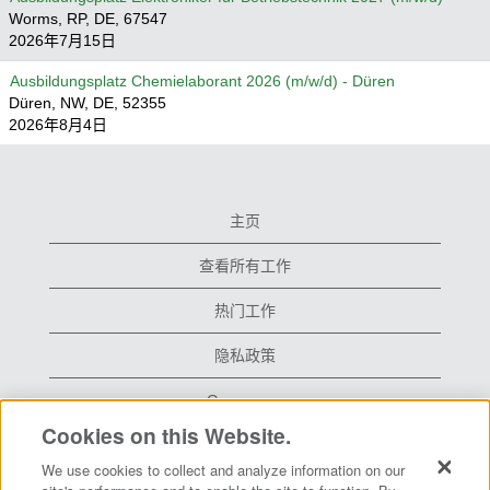
Worms, RP, DE, 67547
2026年7月15日
Ausbildungsplatz Chemielaborant 2026 (m/w/d) - Düren
Düren, NW, DE, 52355
2026年8月4日
主页
查看所有工作
热门工作
隐私政策
Grace.com
Cookies on this Website.
We use cookies to collect and analyze information on our
在
在
在