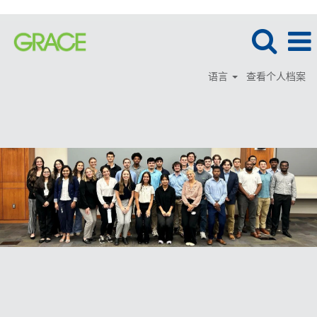
语言
查看个人档案
学
徒
与
实
习