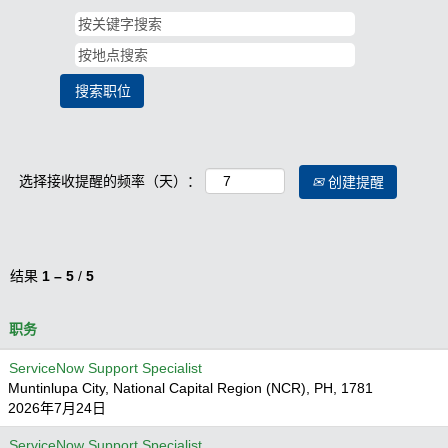
选择接收提醒的频率（天）：
创建提醒
结果
1 – 5
/
5
职务
ServiceNow Support Specialist
Muntinlupa City, National Capital Region (NCR), PH, 1781
2026年7月24日
ServiceNow Support Specialist